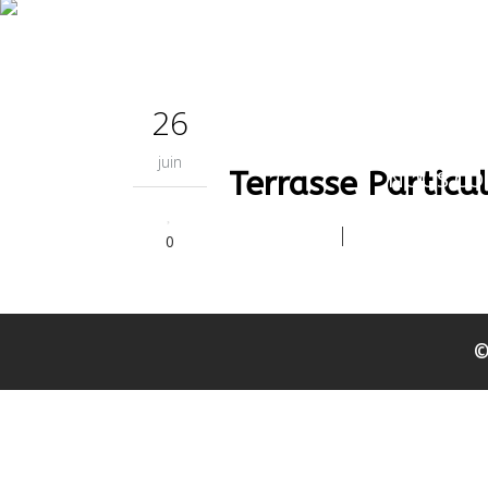
L’ENTREP
26
juin
Terrasse Particul
NOUS CO
|
0
©