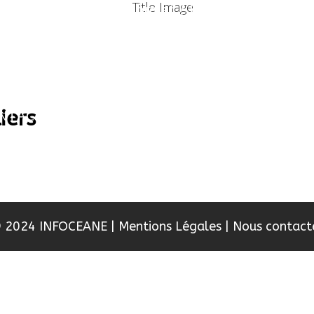
Un projet ? Une information ?
RISE
LES SERVICES
LES RÉALISATIONS
iers
NTACTER
 2024 INFOCEANE
|
Mentions Légales
|
Nous contact