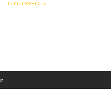
 …
Contactez-nous :
06 77 80 12 24
er