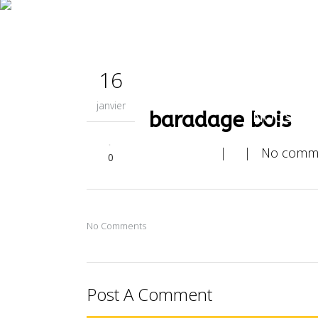
L’ENTREP
16
janvier
baradage bois
NOUS CO
| |
No comm
0
No Comments
Post A Comment