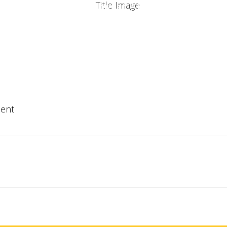
Un projet ? Une information ?
RISE
LES SERVICES
LES RÉALISATIONS
NTACTER
ent