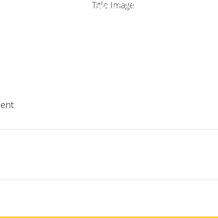
Un projet ? Une information ?
RISE
LES SERVICES
LES RÉALISATIONS
NTACTER
ent