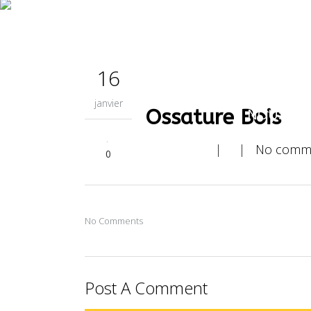
L’ENTREP
16
janvier
Ossature Bois
NOUS CO
| |
No comm
0
No Comments
Post A Comment