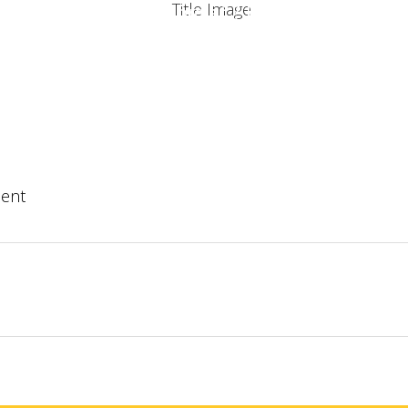
Un projet ? Une information ?
RISE
LES SERVICES
LES RÉALISATIONS
NTACTER
ent