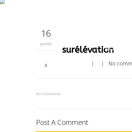
L’ENTREP
16
janvier
surélévation
NOUS CO
| |
No comm
0
No Comments
Post A Comment