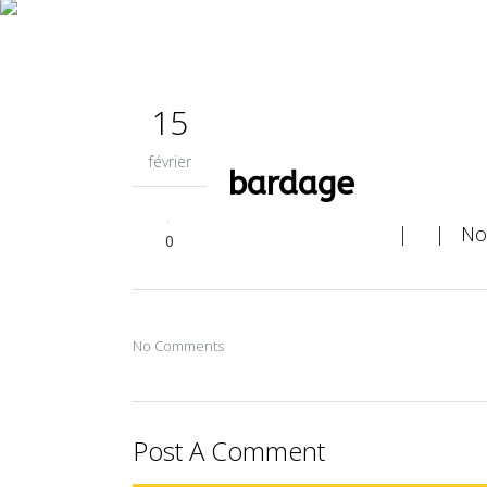
L’ENTREP
15
février
bardage
NOUS CO
| |
No
0
No Comments
Post A Comment