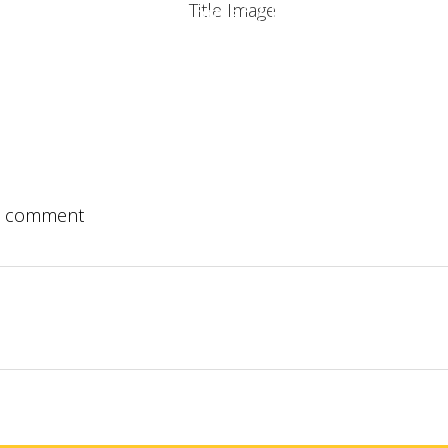
Un projet ? Une information ?
RISE
LES SERVICES
LES RÉALISATIONS
NTACTER
 comment