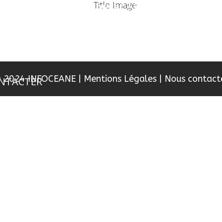
Un projet ? Une information ?
RISE
LES SERVICES
LES RÉALISATIONS
 2024 INFOCEANE
|
Mentions Légales
|
Nous contact
NTACTER