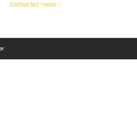
 …
Contactez-nous :
06 77 80 12 24
er