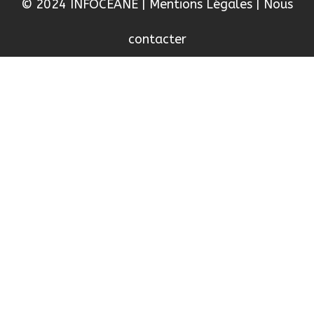
© 2024 INFOCEANE
|
Mentions Légales
|
Nous
contacter