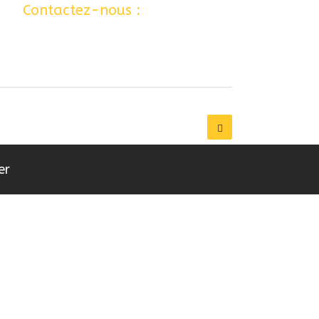
 …
Contactez-nous :
06 77 80 12 24
er