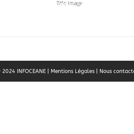
Un projet ? Une information ?
RISE
LES SERVICES
LES RÉALISATIONS
NTACTER
 2024 INFOCEANE
|
Mentions Légales
|
Nous contact