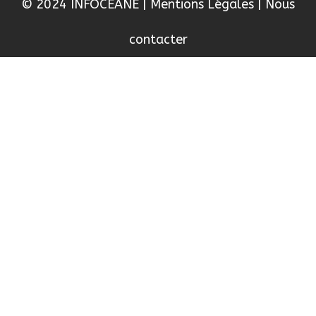
© 2024 INFOCEANE
|
Mentions Légales
|
Nous
contacter